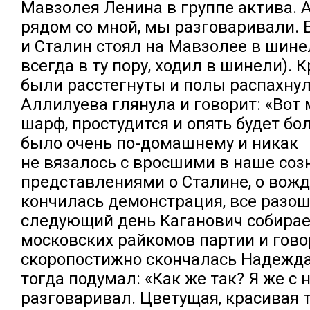
Мавзолея Ленина в группе актива.
рядом со мной, мы разговаривали. 
и Сталин стоял на Мавзолее в шинел
всегда в ту пору, ходил в шинели). 
были расстегнуты и полы распахнул
Аллилуева глянула и говорит: «Вот 
шарф, простудится и опять будет бол
было очень по-домашнему и никак
не вязалось с вросшими в наше соз
представлениями о Сталине, о вожд
кончилась демонстрация, все разош
следующий день Каганович собирае
московских райкомов партии и говор
скоропостижно скончалась Надежда
тогда подумал: «Как же так? Я же с 
разговаривал. Цветущая, красивая