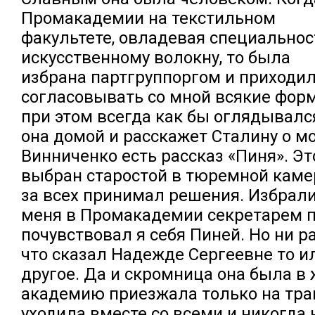
Промакадемии на текстильном
факультете, овладевая специально
искусственному волокну, то была
избрана партгруппоргом и приходи
согласовывать со мной всякие фор
при этом всегда как бы оглядывалс
она домой и расскажет Сталину о м
Винниченко есть рассказ «Пиня». Э
выбран старостой в тюремной камер
за всех принимал решения. Избрал
меня в Промакадемии секретарем п
почувствовал я себя Пиней. Но ни р
что сказал Надежде Сергеевне то ил
другое. Да и скромница она была в 
академию приезжала только на тра
уходила вместе со всеми и никогда