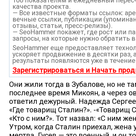
100 показателям и ежедневный перес
качества проекта.
— Все известные форматы ссылок: ар
вечные ссылки, публикации (упоминан
отзывы, статьи, пресс-релизы).
— SeoHammer покажет, где рост или па
запросы, на которые нужно обратить 
SeoHammer еще предоставляет техно
ускоряет продвижение в десятки раз, 
результаты появляются уже в течение
Зарегистрироваться и Начать про
Они жили тогда в Зубалове, но не та
последнее время Микоян, а через ов
ответил дежурный. Надежда Сергее
«Где товарищ Сталин?». -«Товарищ С
«Кто с ним?». Тот назвал: «С ним жен
Утром, когда Сталин приехал, жена
мертва. Гусев — это военный, и он т