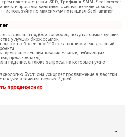
 трем пакетам оценки:
SEO, Трафик и SMM.
SeoHammer
ачным и простым занятием. Ссылки, вечные ссылки,
зы - используйте по максимуму потенциал SeoHammer
mer
еллектуальный подбор запросов, покупка самых лучших
ства у лучших бирж ссылок.
 ссылок по более чем 100 показателям и ежедневный
роекта.
: арендные ссылки, вечные ссылки, публикации
тьи, пресс-релизы).
или падение, а также запросы, на которые нужно
технологию
Буст
, она ускоряет продвижение в десятки
ются уже в течение первых 7 дней.
ать продвижение