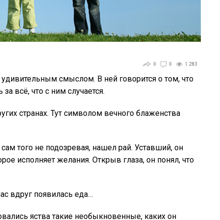
0
0
1 283
 удивительным смыслом. В ней говорится о том, что
а всё, что с ним случается.
ругих странах. Тут символом вечного блаженства
сам того не подозревая, нашел рай. Уставший, он
рое исполняет желания. Открыв глаза, он понял, что
час вдруг появилась еда…
овались яства такие необыкновенные, каких он