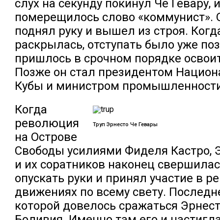
слух на секунду покинул Че Гевару, 
померещилось слово «коммунист». О
поднял руку и вышел из строя. Ког
раскрылась, отступать было уже поз
пришлось в срочном порядке освоит
Позже он стал президентом Национ
Кубы и министром промышленности
Когда
революция
Труп Эрнесто Че Гевары
на Острове
Свободы усилиями Фиделя Кастро, 
и их соратников наконец свершилась
опускать руки и принял участие в 
движениях по всему свету. Последне
которой довелось сражаться Эрнест
Боливия. Именно там его и настигла