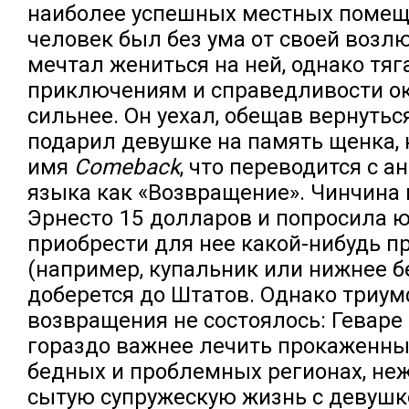
наиболее успешных местных помещ
человек был без ума от своей возл
мечтал жениться на ней, однако тяг
приключениям и справедливости о
сильнее. Он уехал, обещав вернуться
подарил девушке на память щенка, 
имя
Comeback
, что переводится с а
языка как «Возвращение». Чинчина
Эрнесто 15 долларов и попросила 
приобрести для нее какой-нибудь 
(например, купальник или нижнее бе
доберется до Штатов. Однако триу
возвращения не состоялось: Геваре
гораздо важнее лечить прокаженны
бедных и проблемных регионах, не
сытую супружескую жизнь с девушко