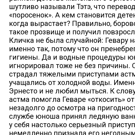
шутливо называли Тэтэ, что перевод
«поросенок». А кем становится дет
когда вырастает? Правильно, боро
такое прозвище и получил повзрос
Кличка не была случайной: Гевару 
именно так, потому что он пренебр
гигиены. Да и водные процедуры 
игнорировал тоже не без причины. О
страдал тяжелыми приступами аст
учащались от холодной воды. Имен
Эрнесто и не любил мыться. К слов
астма помогла Геваре «откосить» от
незадолго до осмотра на пригоднос
службе юноша принял ледяную ванн
у себя настолько серьезный приступ
немедленно признала его негодным