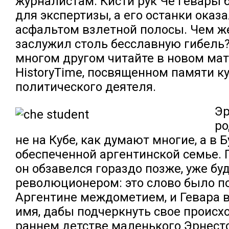
журналистам. Кисти рук Че Гевары
для экспертизы, а его останки оказ
асфальтом взлетной полосы. Чем ж
заслужил столь бесславную гибель?
многом другом читайте в новом ма
HistoryTime, посвященном памяти к
политического деятеля.
Эр
ро
не на Кубе, как думают многие, а в Б
обеспеченной аргентинской семье.
он обзавелся гораздо позже, уже бу
революционером: это слово было п
Аргентине междометием, и Гевара 
имя, дабы подчеркнуть свое происх
раннем детстве маленького Эрнест