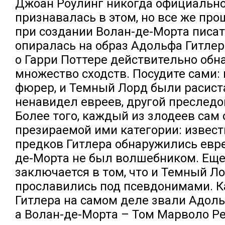
Джоан Роулинг никогда официально
признавалась в этом, но все же про
при создании Волан-де-Морта писа
опиралась на образ Адольфа Гитлер
о Гарри Поттере действительно об
множество сходств. Посудите сами: 
фюрер, и Темный Лорд были расист
ненавидел евреев, другой преследо
Более того, каждый из злодеев сам 
презираемой ими категории: известн
предков Гитлера обнаружились евреи
де-Морта не был волшебником. Еще
заключается в том, что и Темный Ло
прославились под псевдонимами. К
Гитлера на самом деле звали Адол
а Волан-де-Морта – Том Марволо Р