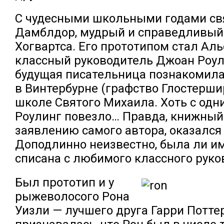
С чудесными школьными годами свя
Дамблдор, мудрый и справедливый
Хогвартса. Его прототипом стал Ал
классный руководитель Джоан Роул
будущая писательница познакомила
в Винтербурне (графство Глостершир
школе Святого Михаила. Хоть с одн
Роулинг повезло… Правда, книжный
заявлению самого автора, оказался
Доподлинно неизвестно, была ли им
списана с любимого классного руко
Был прототип и у
рыжеволосого Рона
Уизли — лучшего друга Гарри Потте