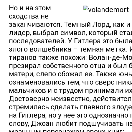
Но и на этом
сходства не
заканчиваются. Темный Лорд, как и
лидер, выбрал символ, который ст
последователей. У Гитлера это была
злого волшебника – темная метка. 
тиранов также похожи: Волан-де-Мор
презирал собственного отца и был б
матери, слепо обожал ее. Также юн
ознаменовались тем, что сверстник
мальчиков и с трудом принимали их
Достоверно неизвестно, действител
стремилась сделать главного злоде
на Гитлера, но у нее это однозначно
слову, Джоан любит подшучивать 
мрачным персонажем своих книг: