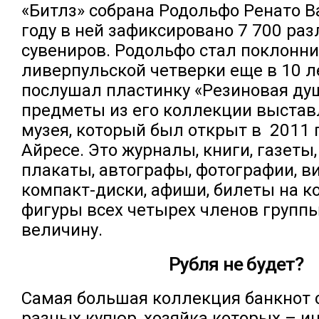
«Битлз» собрана Родольфо Ренато В
году в ней зафиксировано 7 700 ра
сувениров. Родольфо стал поклонн
ливерпульской четверки еще в 10 ле
послушал пластинку «Резиновая ду
предметы из его коллекции выстав
музея, который был открыт в 2011 г
Айресе. Это журналы, книги, газеты
плакаты, автографы, фотографии, в
компакт-диски, афиши, билеты на к
фигуры всех четырех членов групп
величину.
Рубля не будет?
Самая большая коллекция банкнот с
разных купюр, хозяйка которых – и