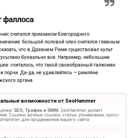
т фаллоса
енис считался признаком благородного
значение: большой половой член считался главным
казать, что в Древнем Риме существовал культ
 усыпано буквально все. Например, небольшие
ее: считалось, что такой своеобразный талисман
и порчи. Да-да, не удивляйтесь — римляне
ского органа.
кальные возможности от SeoHammer
ценки:
SEO, Трафик и SMM.
SeoHammer делает
м. Ссылки, вечные ссылки, статьи, упоминания, пресс-
eoHammer для продвижения вашего сайта.