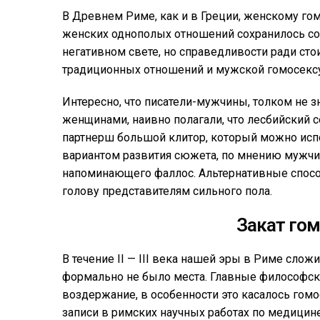
В Древнем Риме, как и в Греции, женскому го
женских однополых отношений сохранилось сов
негативном свете, но справедливости ради сто
традиционных отношений и мужской гомосекс
Интересно, что писатели-мужчины, толком не 
женщинами, наивно полагали, что лесбийский с
партнерш большой клитор, который можно испо
вариантом развития сюжета, по мнению мужчин
напоминающего фаллос. Альтернативные способ
голову представителям сильного пола.
Закат го
В течение II — III века нашей эры в Риме сло
формально не было места. Главные философск
воздержание, в особенности это касалось гом
записи в римских научных работах по медицин