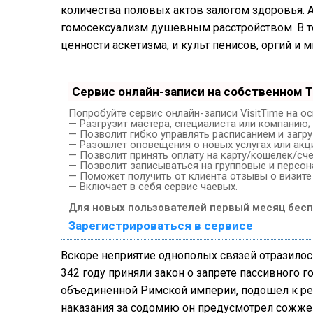
количества половых актов залогом здоровья. А 
гомосексуализм душевным расстройством. В т
ценности аскетизма, и культ пенисов, оргий и 
Сервис онлайн-записи на собственном T
Попробуйте сервис онлайн-записи VisitTime на о
— Разгрузит мастера, специалиста или компанию;
— Позволит гибко управлять расписанием и загру
— Разошлет оповещения о новых услугах или акц
— Позволит принять оплату на карту/кошелек/сче
— Позволит записываться на групповые и персо
— Поможет получить от клиента отзывы о визите 
— Включает в себя сервис чаевых.
Для новых пользователей первый месяц бесп
Зарегистрироваться в сервисе
Вскоре неприятие однополых связей отразилось
342 году приняли закон о запрете пассивного 
объединенной Римской империи, подошел к р
наказания за содомию он предусмотрел сожжен