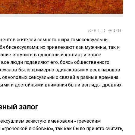
0
0
2 438
роцентов жителей земного шара гомосексуальны.
бя бисексуалами: их привлекают как мужчины, так и
ание вступить в однополый контакт и вовсе
и все люди подавляют его, боясь общественного
сексуалов было примерно одинаковым у всех народов
в однополых сексуальных связей в разные времена
ными и достойными внимания были взгляды древних
вный залог
ексуализм зачастую именовали «греческим
 «греческой любовью», так как было принято считать,