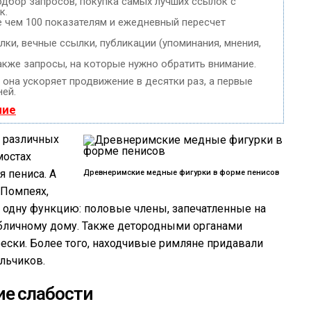
одбор запросов, покупка самых лучших ссылок с
к.
е чем 100 показателям и ежедневный пересчет
ки, вечные ссылки, публикации (упоминания, мнения,
акже запросы, на которые нужно обратить внимание.
, она ускоряет продвижение в десятки раз, а первые
ней.
ние
в различных
мостах
 пениса. А
Древнеримские медные фигурки в форме пенисов
 Помпеях,
 одну функцию: половые члены, запечатленные на
убличному дому. Также детородными органами
рески. Более того, находчивые римляне придавали
льчиков.
е слабости