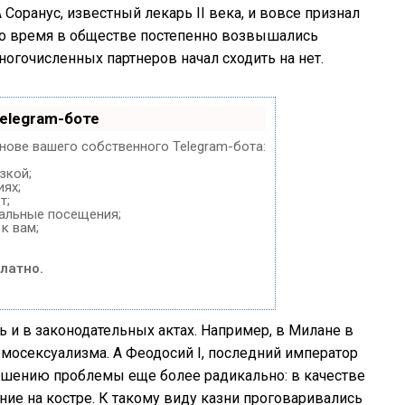
Соранус, известный лекарь II века, и вовсе признал
о время в обществе постепенно возвышались
многочисленных партнеров начал сходить на нет.
elegram-боте
снове вашего собственного Telegram-бота:
зкой;
иях;
т;
нальные посещения;
к вам;
латно.
 и в законодательных актах. Например, в Милане в
гомосексуализма. А Феодосий I, последний император
ешению проблемы еще более радикально: в качестве
ие на костре. К такому виду казни проговаривались