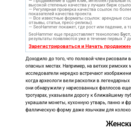
— Продвижение в один клик, интеллектуальный п
высокой степенью качества у лучших бирж ссыло
— Регулярная проверка качества ссылок по боле
показателей качества проекта.
— Все известные форматы ссылок: арендные ссыл
отзывы, статьи, пресс-релизы).
— SeoHammer покажет, где рост или падение, а т
SeoHammer еще предоставляет технологию
Буст
результаты появляются уже в течение первых 7 д
Зарегистрироваться и Начать продвиже
Доходило до того, что половой член рисовали 
опасных местах. Например, на ветхих римских 
исследователи нередко встречают изображения
когда археологи вели раскопки в легендарных
они обнаружили у нарисованных фаллосов еще
тротуарах, указывали дорогу к ближайшему п
украшали монеты, кухонную утварь, панно и ф
фаллическую форму даже язычкам для колоко
Женски