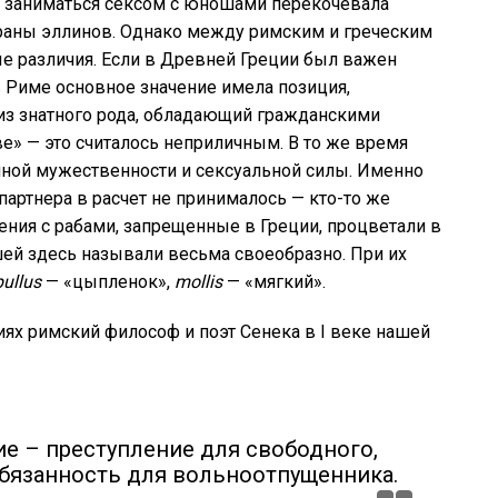
 заниматься сексом с юношами перекочевала
раны эллинов. Однако между римским и греческим
 различия. Если в Древней Греции был важен
в Риме основное значение имела позиция,
из знатного рода, обладающий гражданскими
ве» — это считалось неприличным. В то же время
ной мужественности и сексуальной силы. Именно
артнера в расчет не принималось — кто-то же
ния с рабами, запрещенные в Греции, процветали в
й здесь называли весьма своеобразно. При их
pullus
— «цыпленок»,
mollis
— «мягкий».
ях римский философ и поэт Сенека в I веке нашей
е – преступление для свободного,
обязанность для вольноотпущенника.