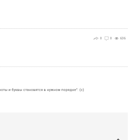
0
0
636
ноты и буквы становятся в нужном порядке". (с)