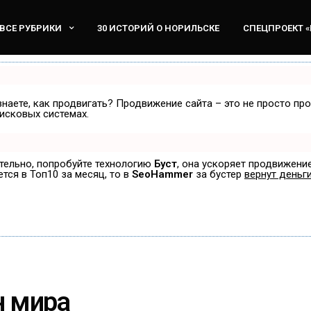
ВСЕ РУБРИКИ
30 ИСТОРИЙ О НОРИЛЬСКЕ
СПЕЦПРОЕКТ 
знаете, как продвигать? Продвижение сайта – это не просто пр
исковых системах.
ятельно, попробуйте технологию
Буст
, она ускоряет продвижение
ется в Топ10 за месяц, то в
SeoHammer
за бустер
вернут деньги
н мира