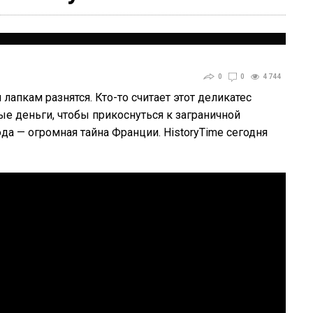
0
0
4 744
апкам разнятся. Кто-то считает этот деликатес
е деньги, чтобы прикоснуться к заграничной
юда — огромная тайна Франции. HistoryTime сегодня