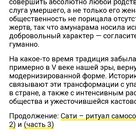
совершить абсолютно любой родств
слуга умершего, а не только его жена
общественность не порицала отсут
жертв, так что амунарама носила и
добровольный характер — согласите
гуманно.
На какое-то время традиция забылас
примерно в V веке нашей эры, верн
модернизированной форме. Истори
связывают эти трансформации с уп
в стране, а также с интенсивным р
общества и ужесточившейся кастово
Продолжение:
Сати – ритуал самос
2)
и
(часть 3)