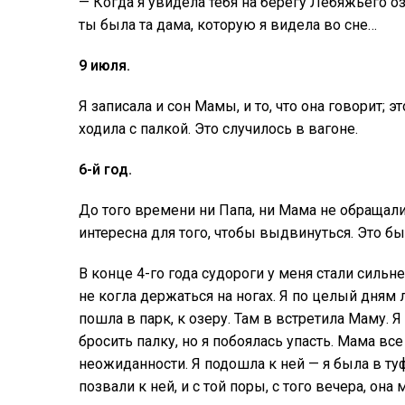
— Когда я увидела тебя на берегу Лебяжьего оз
ты была та дама, которую я видела во сне…
9 июля.
Я записала и сон Мамы, и то, что она говорит; эт
ходила с палкой. Это случилось в вагоне.
6-й год.
До того времени ни Папа, ни Мама не обращали
интересна для того, чтобы выдвинуться. Это бы
В конце 4-го года судороги у меня стали сильнее
не когла держаться на ногах. Я по целый дням л
пошла в парк, к озеру. Там в встретила Маму. 
бросить палку, но я побоялась упасть. Мама все
неожиданности. Я подошла к ней — я была в ту
позвали к ней, и с той поры, с того вечера, он