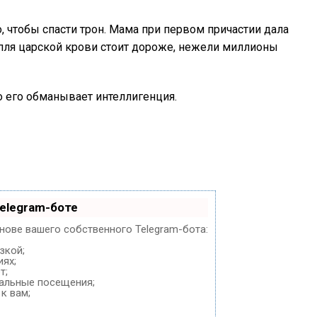
о, чтобы спасти трон. Мама при первом причастии дала
капля царской крови стоит дороже, нежели миллионы
то его обманывает интеллигенция.
elegram-боте
снове вашего собственного Telegram-бота:
зкой;
иях;
т;
нальные посещения;
к вам;