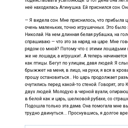
подействовать усыпляюще. В тот день она легла
неё находилась Агинушка. Ей приснился сон. Он
— Я видела сон. Мне приснилось, что прибыла 
очень маленьких, точно игрушечных. Это было з
Николай. На нем длинная белая рубашка, на голо
спрашиваю — что это за наряд на царе. Мне говор
рядом со мной? Потому что с этими лошадьми м
же не лошади, а игрушки!.. А теперь начинаетс
как птицы. Бегут по улицам, давя людей. Я сл
брыжжет на меня, в лицо, на руки, я вся в кро
прошу остановиться… Но царь продолжает разма
очутились перед какой-то стеной. Говорят, это
двух людей. Молодую в черной вуали, опирающу
в белой как и царь, шелковой рубахе, со страш
Подошла только эта дама. Она помогала мне вый
трудно двинуться…. Проснувшись, я долгое вре