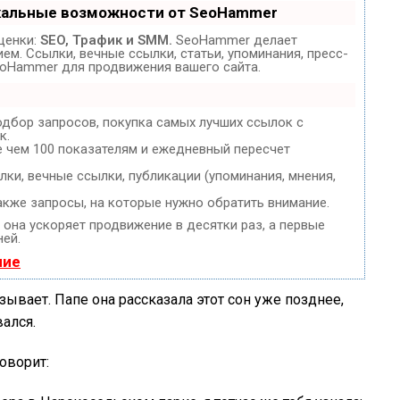
кальные возможности от SeoHammer
ценки:
SEO, Трафик и SMM.
SeoHammer делает
м. Ссылки, вечные ссылки, статьи, упоминания, пресс-
eoHammer для продвижения вашего сайта.
одбор запросов, покупка самых лучших ссылок с
к.
е чем 100 показателям и ежедневный пересчет
ки, вечные ссылки, публикации (упоминания, мнения,
акже запросы, на которые нужно обратить внимание.
, она ускоряет продвижение в десятки раз, а первые
ней.
ние
азывает. Папе она рассказала этот сон уже позднее,
ался.
говорит: