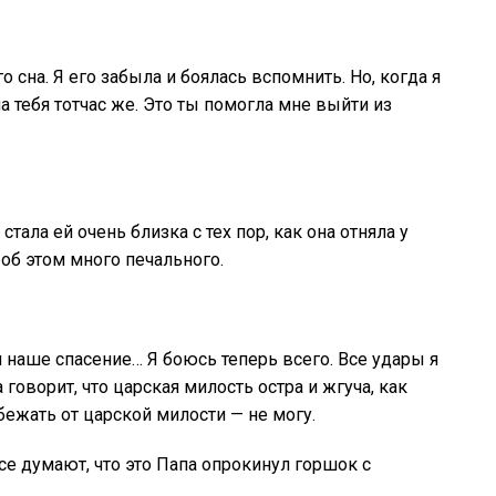
 сна. Я его забыла и боялась вспомнить. Но, когда я
ла тебя тотчас же. Это ты помогла мне выйти из
стала ей очень близка с тех пор, как она отняла у
об этом много печального.
 наше спасение… Я боюсь теперь всего. Все удары я
говорит, что царская милость остра и жгуча, как
а бежать от царской милости — не могу.
все думают, что это Папа опрокинул горшок с