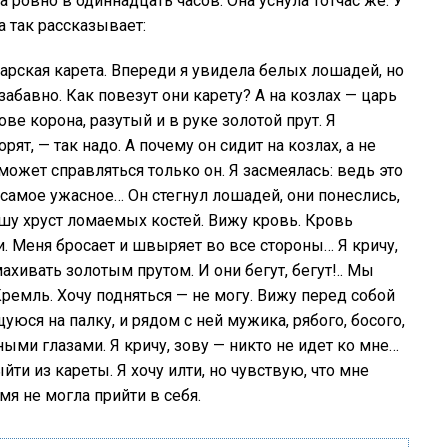
 ровно в одиннадцать часов. Она уснула тотчас же. У
а так рассказывает:
царская карета. Впереди я увидела белых лошадей, но
абавно. Как повезут они карету? А на козлах — царь
ве корона, разутый и в руке золотой прут. Я
ят, — так надо. А почему он сидит на козлах, а не
ожет справляться только он. Я засмеялась: ведь это
я самое ужасное… Он стегнул лошадей, они понеслись,
ышу хруст ломаемых костей. Вижу кровь. Кровь
ви. Меня бросает и швыряет во все стороны… Я кричу,
хивать золотым прутом. И они бегут, бегут!.. Мы
 Кремль. Хочу подняться — не могу. Вижу перед собой
юся на палку, и рядом с ней мужика, рябого, босого,
ными глазами. Я кричу, зову — никто не идет ко мне…
ти из кареты. Я хочу илти, но чувствую, что мне
мя не могла прийти в себя.