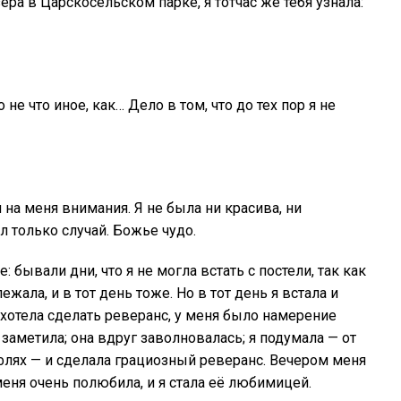
ера в Царскосельском парке, я тотчас же тебя узнала:
о не что иное, как… Дело в том, что до тех пор я не
 на меня внимания. Я не была ни красива, ни
л только случай. Божье чудо.
: бывали дни, что я не могла встать с постели, так как
ежала, и в тот день тоже. Но в тот день я встала и
Я хотела сделать реверанс, у меня было намерение
 заметила; она вдруг заволновалась; я подумала — от
флях — и сделала грациозный реверанс. Вечером меня
а меня очень полюбила, и я стала её любимицей.