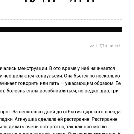
0
0
466
ачались менструации. В ото время у неё начинается
у неё делаются конвульсии. Она бьется по несколько
Начинает говорить или петь — ужасающим образом. Ее
т, болезнь стала возобновляться, но редко: два, три
орог. За несколько дней до отбытия царского поезда
падки. Агинушка сделала ей растирание. Растирание
ыло делать очень осторожно, так как оно могло