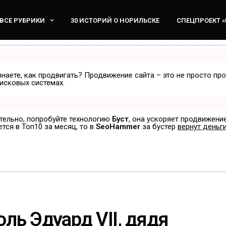
ВСЕ РУБРИКИ
30 ИСТОРИЙ О НОРИЛЬСКЕ
СПЕЦПРОЕКТ 
знаете, как продвигать? Продвижение сайта – это не просто пр
исковых системах.
ятельно, попробуйте технологию
Буст
, она ускоряет продвижение
ется в Топ10 за месяц, то в
SeoHammer
за бустер
вернут деньги
ль Эдуард VII, дядя