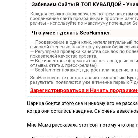
Забиваем Сайты В ТОП КУВАЛДОЙ - Уни
Каждая ссылка анализируется по трем пакетам о
продвижение сайта прозрачным и простым занятие
релизы - используйте по максимуму потенциал S
Что умеет делать SeoHammer
— Продвижение в один клик, интеллектуальный п
высокой степенью качества у лучших бирж ссыло
— Регулярная проверка качества ссылок по боле
показателей качества проекта.
— Все известные форматы ссылок: арендные ссыл
отзывы, статьи, пресс-релизы).
— SeoHammer покажет, где рост или падение, а т
SeoHammer еще предоставляет технологию
Буст
результаты появляются уже в течение первых 7 д
Зарегистрироваться и Начать продвиже
Царица боится этого сна и никому его не расск
когда они остались наедине. Он очень взволнов
Мне Мама рассказала этот сон, потому что она 