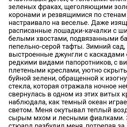
зеленых фраках, щеголяющими зо
коронами и резвящимися по стенам
настраивало на веселье. Даже изя
расписанные лошадки-качалки с ш
белыми хвостами, подвязанными б
пепельно-серой тафты. Зимний сад, 
выстроенные джунгли с каскадами 
редкими видами папоротников, с в
плетеными креслами, уютно скрыт
буйной зелени, обращенной к изогну
стекла, которая отражала ночное не
свернулась в одном из этих витых к
наблюдала, как темный океан игра
светом. Меня окутывал теплый возд
сырым мхом и лесными фиалками.
стюард разбудил меня, потрепав за 