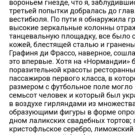
вороньем гнезде, что я, заблудившис
третьей попытки добралась до глав
вестибюля. По пути я обнаружила г
высокие зеркальные колонны отра
танцевальную площадку, все было 
кожей, блестящей сталью и гранен
Графиня ди Фрассо, наверное, сошла
это впервые. Хотя на «Нормандии» 
поразительной красоты ресторанны
пассажиров первого класса, в кото
размером с футбольное поле могло
семьсот человек и который был ук
в воздухе гирляндами из множества
образующими фигуры в форме опро
дном лаликских свадебных тортов;
кристофльское серебро, лиможский