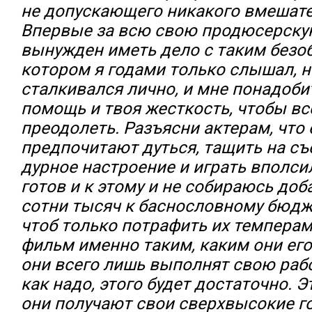
не допускающего никакого вмешат
Впервые за всю свою продюсерскую
вынужден иметь дело с таким безоб
котором я годами только слышал, н
сталкивался лично, и мне понадоби
помощь и твоя жесткость, чтобы вс
преодолеть. Разъясни актерам, что 
предпочитают дуться, тащить на съ
дурное настроение и играть вполсил
готов и к этому и не собираюсь до
сотни тысяч к баснословному бюдж
чтоб только потрафить их темперам
фильм именно таким, каким они ег
они всего лишь выполнят свою рабо
как надо, этого будет достаточно. Эт
они получают свои сверхвысокие г