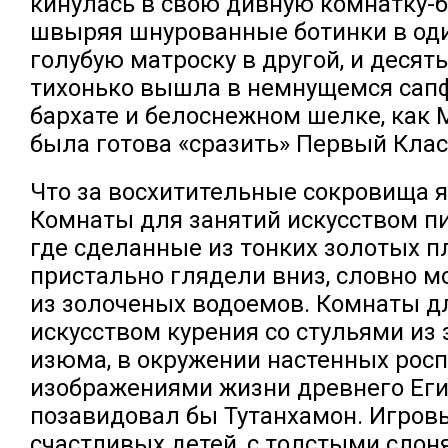
кинулась в свою дивную комнатку-б
швыряя шнурованные ботинки в оди
голубую матроску в другой, и десять
тихонько вышла в немнущемся сап
бархате и белоснежном шелке, как 
была готова «сразить» Первый Клас
Что за восхитительные сокровища я
Комнаты для занятий искусством пи
где сделанные из тонких золотых п
пристально глядели вниз, словно м
из золоченых водоемов. Комнаты д
искусством курения со стульями из
изюма, в окружении настенных росп
изображениями жизни древнего Еги
позавидовал бы Тутанхамон. Игров
счастливых детей, с толстыми слон