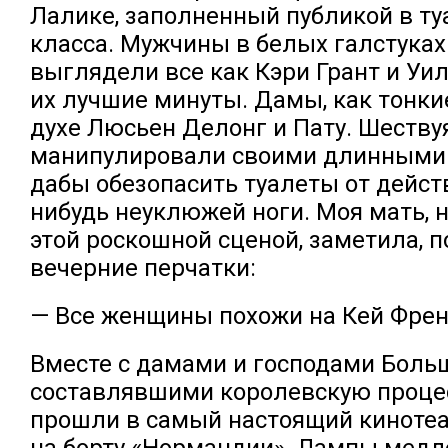
Лалике, заполненный публикой в ту
класса. Мужчины в белых галстуках
выглядели все как Кэри Грант и Уи
их лучшие минуты. Дамы, как тонки
духе Люсьен Делонг и Пату. Шествуя
манипулировали своими длинными
дабы обезопасить туалеты от дейст
нибудь неуклюжей ноги. Моя мать,
этой роскошной сценой, заметила, 
вечерние перчатки:
— Все женщины похожи на Кей Френ
Вместе с дамами и господами Больш
составлявшими королевскую проце
прошли в самый настоящий киноте
на борту «Нормандии». Лампы медле