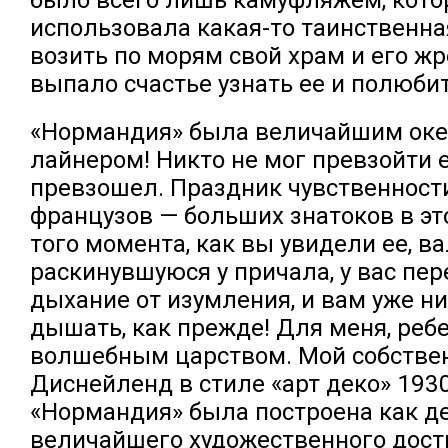
использовала какая-то таинственна
возить по морям свой храм и его ж
выпало счастье узнать ее и полюбит
«Нормандия» была величайшим ок
лайнером! Никто не мог превзойти е
превзошел. Праздник чувственности
французов — больших знатоков в это
того момента, как вы увидели ее, в
раскинувшуюся у причала, у вас пе
дыхание от изумления, и вам уже ни
дышать, как прежде! Для меня, ребе
волшебным царством. Мой собств
Диснейленд в стиле «арт деко» 1930
«Нормандия» была построена как д
величайшего художественного дост