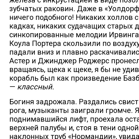
зубчатых раковин. Даже в «Уолдорф
ничего подобного! Никаких холлов 
кадках, никаких судачащих старых д
синкопированные мелодии Ирвинга
Коула Портера скользили по воздуху
падали вниз и плавно раскачивалис
Астер и Джинджер Роджерс пронесл
вращаясь, щека к щеке, я бы не уди
корабль был как произведение Баз
—
классный.
Богиня задрожала. Раздались свист
рога, музыканты заиграли громче. 
поднимавшийся лифт, проехала оста
верхней палубы и, стоя в тени одно
наклонных труб «Нормандии», увида