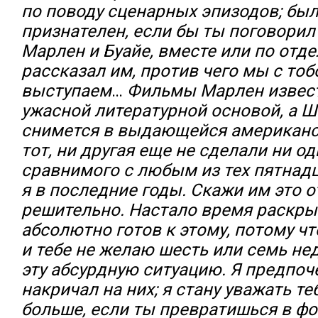
по поводу сценарных эпизодов; бы
признателен, если бы ты поговорил
Марлен и Буайе, вместе или по отде
рассказал им, против чего мы с тоб
выступаем
…
Фильмы Марлен извес
ужасной литературной основой, а Ш
снимется в выдающейся американс
тот, ни другая еще не сделали ни о
сравнимого с любым из тех пятнадц
я в последние годы. Скажи им это о
решительно. Настало время раскрыт
абсолютно готов к этому, потому ч
и тебе не желаю шесть или семь не
эту абсурдную ситуацию. Я предпоч
накричал на них; я стану уважать те
больше, если ты превратишься в фо