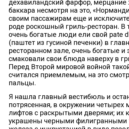
дехавиландский фарфор, мерцание 
баккара несмотря на это, «Норманд
своим пассажирам еще и исключит
роде роскошный гриль-ресторан. В т
очень богатые люди ели свой pate de
(паштет из гусиной печенки) в глав
ресторанном зале, очень богатые и
смаковали свои блюда наверху в гр
Перед Второй мировой войной тако
считался приемлемым, на это смот
пальцы.
Я нашла главный вестибюль и оста
потрясенная, в окружении четырех
лифтов с раскрытыми дверями; их 
украшены черными филигранными 
железа с инкрустацией в виде поз