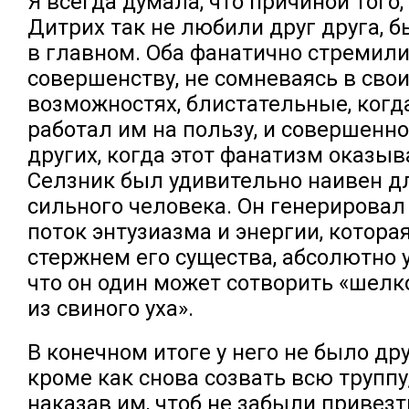
Я всегда думала, что причиной того,
Дитрих так не любили друг друга, б
в главном. Оба фанатично стремили
совершенству, не сомневаясь в сво
возможностях, блистательные, когд
работал им на пользу, и совершенно
других, когда этот фанатизм оказыв
Селзник был удивительно наивен дл
сильного человека. Он генерирова
поток энтузиазма и энергии, котора
стержнем его существа, абсолютно 
что он один может сотворить «шел
из свиного уха».
В конечном итоге у него не было др
кроме как снова созвать всю труппу
наказав им, чтоб не забыли привезт