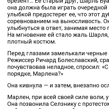
брезент… Ее старый друг, Шарль Буа
она должна была играть очередной 
улыбкой предостерег ее, что этот ду
соревнованием на выносливость. О
улыбнуться в ответ, занимая место 
На мгновение ей стало жаль Шарля,
плотный костюм.
Перед глазами замелькали черные
Режиссер Ричард Болеславский, сра
почувствовав неладное, спросил: «С
порядке, Марлена?»
Она кивнула — и затем, внезапно осл
Марлен, при всей своей силе воли, 
Она позвонила Селзнику с протесто