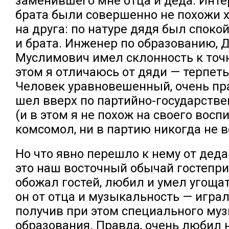
заменившего мне отца и деда. Интер
брата были совершенно не похожи 
на друга: по натуре дядя был споко
и брата. Инженер по образованию,
Муслимович имел склонность к точ
этом я отличаюсь от дяди — терпеть 
Человек уравновешенный, очень пр
шел вверх по партийно-государств
(и в этом я не похож на своего восп
комсомол, ни в партию никогда не в
Но что явно перешло к нему от деда
это наш восточный обычай гостепри
обожал гостей, любил и умел угоща
он от отца и музыкальность — играл
получив при этом специального му
образования. Правда, очень любил 