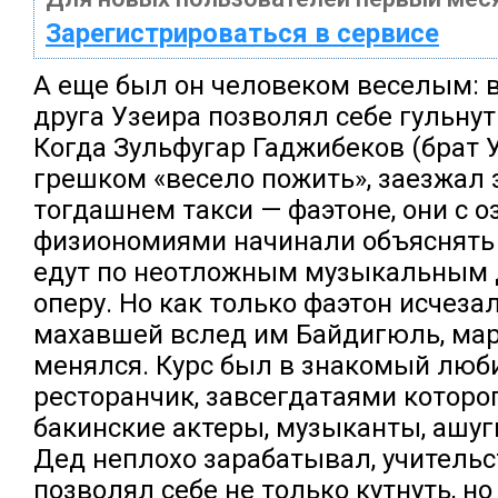
Зарегистрироваться в сервисе
А еще был он человеком веселым: в
друга Узеира позволял себе гульнут
Когда Зульфугар Гаджибеков (брат У
грешком «весело пожить», заезжал 
тогдашнем такси — фаэтоне, они с 
физиономиями начинали объяснять 
едут по неотложным музыкальным д
оперу. Но как только фаэтон исчеза
махавшей вслед им Байдигюль, ма
менялся. Курс был в знакомый лю
ресторанчик, завсегдатаями которо
бакинские актеры, музыканты, ашуг
Дед неплохо зарабатывал, учительст
позволял себе не только кутнуть, но