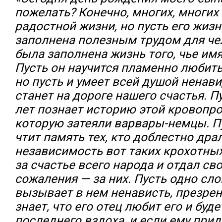
пожелать? Конечно, многих, многих 
радостной жизни, но пусть его жизн
заполнена полезным трудом для че
была заполнена жизнь того, чье имя
Пусть он научится пламенно любить
но пусть и умеет всей душой ненави
станет на дороге нашего счастья. П
лет познает историю этой кровопр
которую затеяли варвары-немцы. П
чтит память тех, кто доблестно дра
независимость вот таких крохотных,
за счастье всего народа и отдал св
сожаления — за них. Пусть одно сл
вызывает в нем ненависть, презрени
знает, что его отец любит его и буд
последнего вздоха, и если ему прид