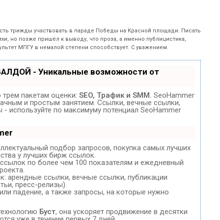
есть трижды участвовать в параде Победы на Красной площади. Писать
ихи, но позже пришёл к выводу, что проза, а именно публицистика,
ультет МПГУ в немалой степени способствует. С уважением.
ВАЛДОЙ - Уникальные возможности от
 трем пакетам оценки:
SEO, Трафик и SMM.
SeoHammer
ачным и простым занятием. Ссылки, вечные ссылки,
зы - используйте по максимуму потенциал SeoHammer
mer
еллектуальный подбор запросов, покупка самых лучших
ства у лучших бирж ссылок.
 ссылок по более чем 100 показателям и ежедневный
роекта.
: арендные ссылки, вечные ссылки, публикации
тьи, пресс-релизы).
или падение, а также запросы, на которые нужно
технологию
Буст
, она ускоряет продвижение в десятки
ются уже в течение первых 7 дней.