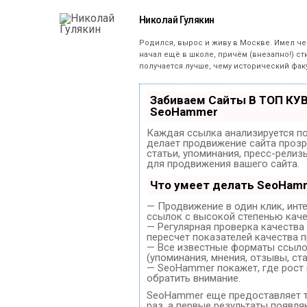
Николай Гулякин
Родился, вырос и живу в Москве. Имел ч
начал ещё в школе, причём (внезапно!) ст
получается лучше, чему исторический фак
Забиваем Сайты В ТОП КУ
SeoHammer
Каждая ссылка анализируется по
делает продвижение сайта прозр
статьи, упоминания, пресс-рели
для продвижения вашего сайта.
Что умеет делать SeoHam
— Продвижение в один клик, инт
ссылок с высокой степенью каче
— Регулярная проверка качества
пересчет показателей качества п
— Все известные форматы ссылок
(упоминания, мнения, отзывы, ста
— SeoHammer покажет, где рост 
обратить внимание.
SeoHammer еще предоставляет 
раз, а первые результаты появля