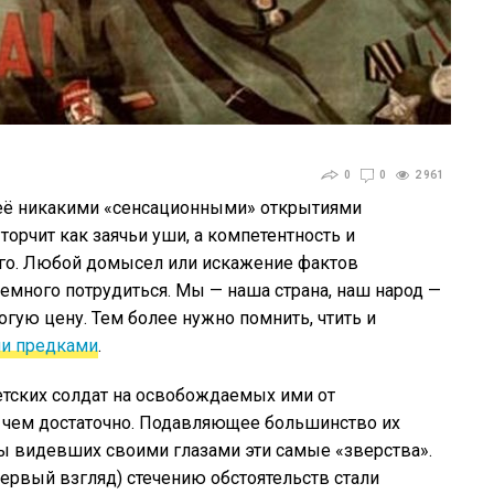
0
0
2 961
ь её никакими «сенсационными» открытиями
орчит как заячьи уши, а компетентность и
го. Любой домысел или искажение фактов
немного потрудиться. Мы — наша страна, наш народ —
огую цену. Тем более нужно помнить, чтить и
и предками
.
тских солдат на освобождаемых ими от
е чем достаточно. Подавляющее большинство их
бы видевших своими глазами эти самые «зверства».
ервый взгляд) стечению обстоятельств стали