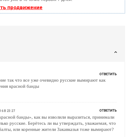
ать продвижение
ОТВЕТИТЬ
рают как
тупления красной банды
ОТВЕТИТЬ
16 В 23:27
красной банды», как вы изволили выразиться, принимали
олько русские. Берётесь ли вы утверждать, уважаемая, что
ибалты, или коренные жители Закавказья тоже вымирают?