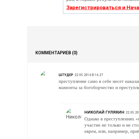
Зарегистрироваться и Нач
КОММЕНТАРИЕВ
(0)
ШТУДЕР
22.05.2016 В 16:27
преступление само в себе несет наказание так что все уже очевидно русские выми
мамонты за богоборчество и прес
НИКОЛАЙ ГУЛЯКИН
22.05.20
Однако в преступлениях «
участие не только и не ст
евреи, или, например, пр