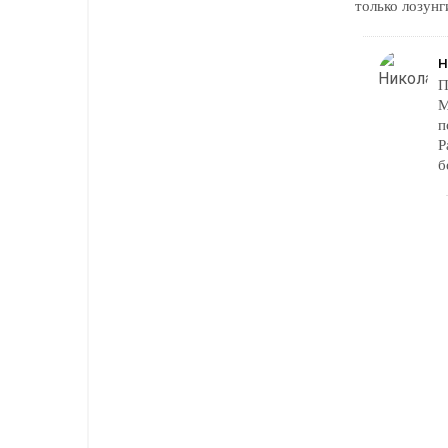
только лозунг
Н
П
М
п
Р
б