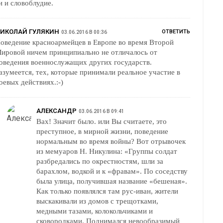
и и словоблудие.
ИКОЛАЙ ГУЛЯКИН
ОТВЕТИТЬ
03.06.2016 В 00:36
оведение красноармейцев в Европе во время Второй
ировой ничем принципиально не отличалось от
оведения военнослужащих других государств.
азумеется, тех, которые принимали реальное участие в
оевых действиях.:-)
АЛЕКСАНДР
03.06.2016 В 09:41
Вах! Значит было. или Вы считаете, это
преступное, в мирной жизни, поведение
нормальным во время войны? Вот отрывочек
из мемуаров Н. Никулина: «Группы солдат
разбредались по окрестностям, шли за
барахлом, водкой и к «фравам». По соседству
была улица, получившая название «бешеная».
Как только появлялся там рус-иван, жители
выскакивали из домов с трещотками,
медными тазами, колокольчиками и
сковородками. Поднимался невообразимый