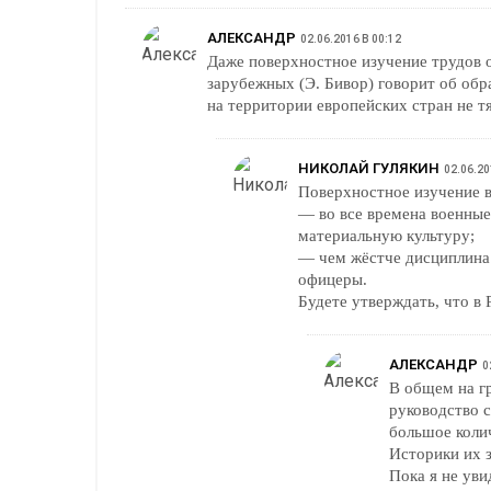
АЛЕКСАНДР
02.06.2016 В 00:12
Даже поверхностное изучение трудов о
зарубежных (Э. Бивор) говорит об об
на территории европейских стран не тя
НИКОЛАЙ ГУЛЯКИН
02.06.20
Поверхностное изучение в
— во все времена военные
материальную культуру;
— чем жёстче дисциплина 
офицеры.
Будете утверждать, что в
АЛЕКСАНДР
0
В общем на г
руководство с
большое коли
Историки их 
Пока я не уви