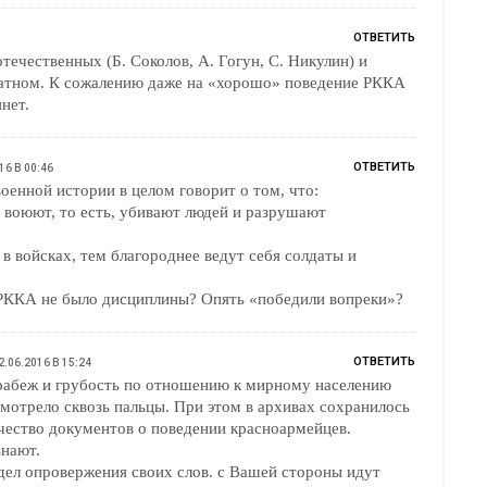
ОТВЕТИТЬ
течественных (Б. Соколов, А. Гогун, С. Никулин) и
ратном. К сожалению даже на «хорошо» поведение РККА
нет.
ОТВЕТИТЬ
16 В 00:46
оенной истории в целом говорит о том, что:
 воюют, то есть, убивают людей и разрушают
в войсках, тем благороднее ведут себя солдаты и
 РККА не было дисциплины? Опять «победили вопреки»?
ОТВЕТИТЬ
2.06.2016 В 15:24
рабеж и грубость по отношению к мирному населению
мотрело сквозь пальцы. При этом в архивах сохранилось
чество документов о поведении красноармейцев.
знают.
дел опровержения своих слов. с Вашей стороны идут