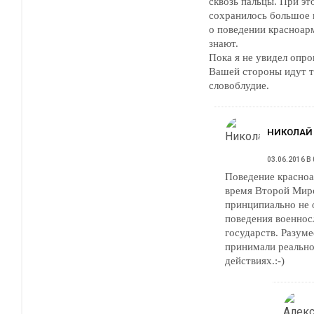
сквозь пальцы. При эт
сохранилось большое 
о поведении красноар
знают.
Пока я не увидел опро
Вашей стороны идут т
словоблудие.
НИКОЛАЙ
03.06.2016 В 
Поведение красноа
время Второй Мир
принципиально не 
поведения военно
государств. Разуме
принимали реально
действиях.:-)