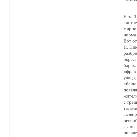
Вах! З
считае
мирной жи
норма
Вот о
Н. Ник
разбре
окрест
барахл
«фрава
улица,
«бешен
появлялся 
жители в
с трещотк
тазами
сково
невообр
гвалт.
появле