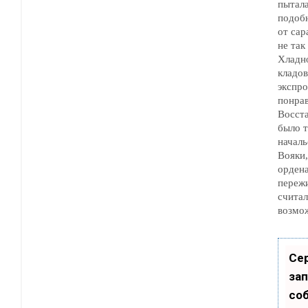
пытала
подобно тому, как с
от саранчи. Одн
не так легко прошибить.
Хладн
кладовку и н
экспро
понра
Восст
было труд
начальство 
Вояки, у которых 
ордена
пережи
считали все доз
возмо
Се
зап
со