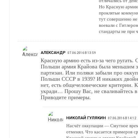
отличались от дей
Но Красную армию 
проклятые коммуня
тут совершенно не 
воевали с Гитлером
стандарты не при ч
АЛЕКСАНДР
07.06.2016 В 13:59
Красную армию есть из-за чего ругать. 
Польши армия Крайова была меньшим з
партизан. Или поляки забыли про окку
Польши СССР в 1939? И никаких двойн
нет, есть общечеловеческие критерии. К
укради… Прошу Вас, не сваливайтесь в демагогию.
Приводите примеры.
НИКОЛАЙ ГУЛЯКИН
07.06.2016 В 14:12
Насчёт оккупации — Смутное врем
отменял. Что касается примеров с
Красной армии и армии Крайовой —