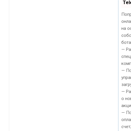
Tel
Попр
онла
на о
собс
бота
— Ра
спец
комп
— По
упра
загр
— Р
о но
акци
— По
опла
счет