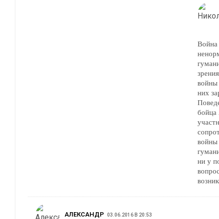
Война 
ненор
гуман
зрения
войны 
них за
Повед
бойца
участн
сопрот
войны 
гуман
ни у п
вопрос
возник
АЛЕКСАНДР
03.06.2016 В 20:53