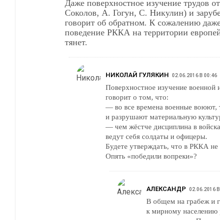
Даже поверхностное изучение трудов от
Соколов, А. Гогун, С. Никулин) и заруб
говорит об обратном. К сожалению даж
поведение РККА на территории европей
тянет.
НИКОЛАЙ ГУЛЯКИН
02.06.2016 В 00:46
Поверхностное изучение военной 
говорит о том, что:
— во все времена военные воюют, 
и разрушают материальную культу
— чем жёстче дисциплина в войска
ведут себя солдаты и офицеры.
Будете утверждать, что в РККА н
Опять «победили вопреки»?
АЛЕКСАНДР
02.06.2016 В
В общем на грабеж и 
к мирному населению 