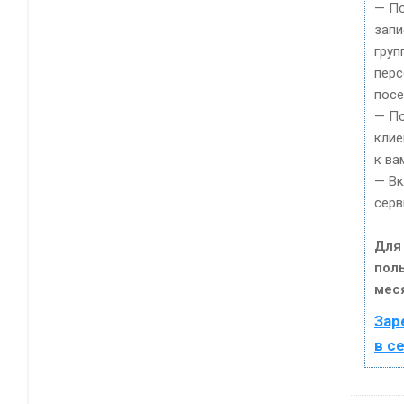
— П
запи
груп
пер
посе
— По
клие
к ва
— Вк
серв
Для
пол
мес
Зар
в с