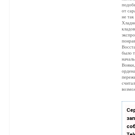
подобно тому, как с
от саранчи. Одн
не так легко прошибить.
Хладн
кладовку и н
экспро
понра
Восст
было труд
начальство 
Вояки, у которых 
ордена
пережи
считали все доз
возмо
Се
зап
со
Tel