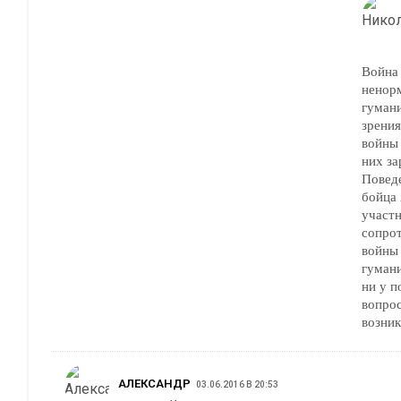
Война 
ненор
гуман
зрения
войны 
них за
Повед
бойца
участн
сопрот
войны 
гуман
ни у п
вопрос
возник
АЛЕКСАНДР
03.06.2016 В 20:53