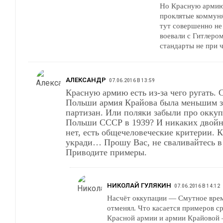
Но Красную армию 
проклятые коммуня
тут совершенно не 
воевали с Гитлером
стандарты не при ч
АЛЕКСАНДР
07.06.2016 В 13:59
Красную армию есть из-за чего ругать. 
Польши армия Крайова была меньшим з
партизан. Или поляки забыли про окку
Польши СССР в 1939? И никаких двойн
нет, есть общечеловеческие критерии. К
укради… Прошу Вас, не сваливайтесь в демагогию.
Приводите примеры.
НИКОЛАЙ ГУЛЯКИН
07.06.2016 В 14:12
Насчёт оккупации — Смутное врем
отменял. Что касается примеров с
Красной армии и армии Крайовой —