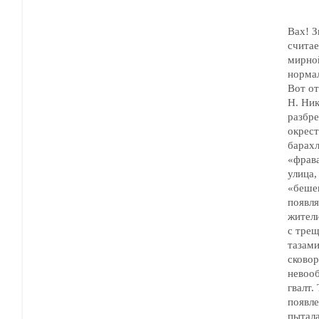
Вах! З
считае
мирной жи
норма
Вот о
Н. Ник
разбре
окрест
барахл
«фрава
улица,
«бешен
появлялся 
жители в
с трещотк
тазами
сково
невообр
гвалт.
появле
пытала