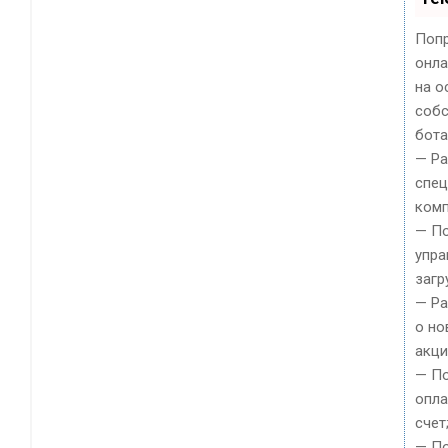
Попр
онла
на о
собс
бота
— Ра
спец
комп
— По
упра
загр
— Р
о но
акци
— По
опла
счет
— П