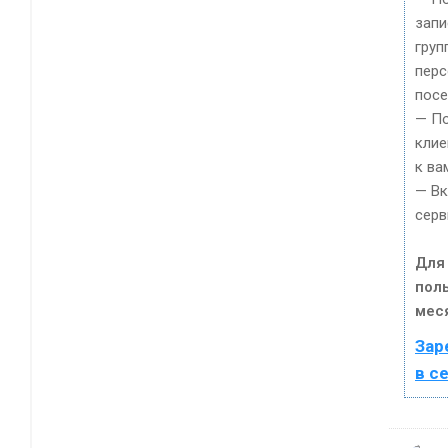
запи
груп
пер
посе
— По
клие
к ва
— Вк
серв
Для
пол
мес
Зар
в с