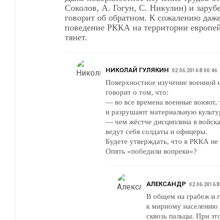
Соколов, А. Гогун, С. Никулин) и заруб
говорит об обратном. К сожалению даж
поведение РККА на территории европей
тянет.
НИКОЛАЙ ГУЛЯКИН
02.06.2016 В 00:46
Поверхностное изучение военной 
говорит о том, что:
— во все времена военные воюют, 
и разрушают материальную культу
— чем жёстче дисциплина в войска
ведут себя солдаты и офицеры.
Будете утверждать, что в РККА н
Опять «победили вопреки»?
АЛЕКСАНДР
02.06.2016 В
В общем на грабеж и 
к мирному населению 
сквозь пальцы. При эт