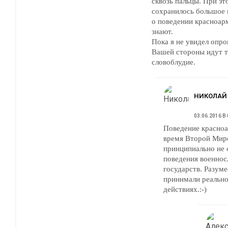
сквозь пальцы. При эт
сохранилось большое 
о поведении красноар
знают.
Пока я не увидел опро
Вашей стороны идут т
словоблудие.
НИКОЛАЙ
03.06.2016 В 
Поведение красноа
время Второй Мир
принципиально не 
поведения военно
государств. Разуме
принимали реально
действиях.:-)