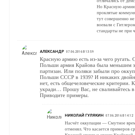
отличались от дей
Но Красную армию 
проклятые коммуня
тут совершенно не 
воевали с Гитлером
стандарты не при ч
АЛЕКСАНДР
07.06.2016 В 13:59
Красную армию есть из-за чего ругать. 
Польши армия Крайова была меньшим з
партизан. Или поляки забыли про окку
Польши СССР в 1939? И никаких двойн
нет, есть общечеловеческие критерии. К
укради… Прошу Вас, не сваливайтесь в демагогию.
Приводите примеры.
НИКОЛАЙ ГУЛЯКИН
07.06.2016 В 14:12
Насчёт оккупации — Смутное врем
отменял. Что касается примеров с
Красной армии и армии Крайовой —