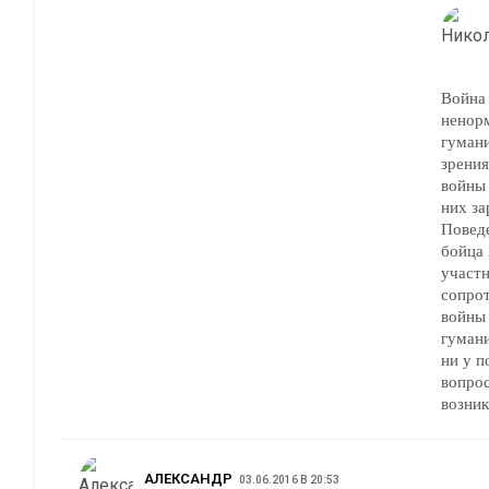
Война 
ненор
гуман
зрения
войны 
них за
Повед
бойца
участн
сопрот
войны 
гуман
ни у п
вопрос
возник
АЛЕКСАНДР
03.06.2016 В 20:53