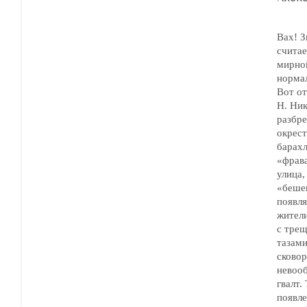
Вах! З
считае
мирной жи
норма
Вот о
Н. Ник
разбре
окрест
барахл
«фрава
улица,
«бешен
появлялся 
жители в
с трещотк
тазами
сково
невообр
гвалт.
появле