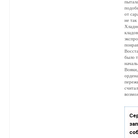
пытала
подобно тому, как с
от саранчи. Одн
не так легко прошибить.
Хладн
кладовку и н
экспро
понра
Восст
было труд
начальство 
Вояки, у которых 
ордена
пережи
считали все доз
возмо
Се
зап
со