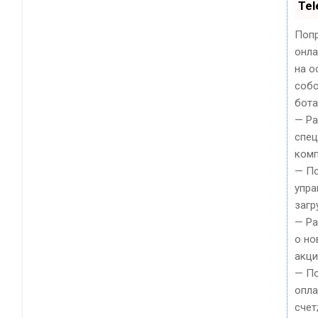
Tel
Попр
онла
на о
собс
бота
— Ра
спец
комп
— По
упра
загр
— Р
о но
акци
— По
опла
счет