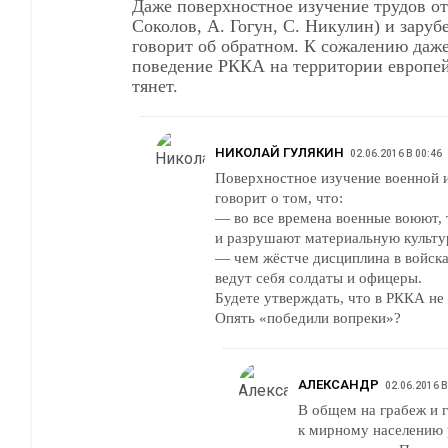
Даже поверхностное изучение трудов от
Соколов, А. Гогун, С. Никулин) и заруб
говорит об обратном. К сожалению даж
поведение РККА на территории европей
тянет.
НИКОЛАЙ ГУЛЯКИН
02.06.2016 В 00:46
Поверхностное изучение военной 
говорит о том, что:
— во все времена военные воюют, 
и разрушают материальную культу
— чем жёстче дисциплина в войска
ведут себя солдаты и офицеры.
Будете утверждать, что в РККА н
Опять «победили вопреки»?
АЛЕКСАНДР
02.06.2016 В
В общем на грабеж и 
к мирному населению 