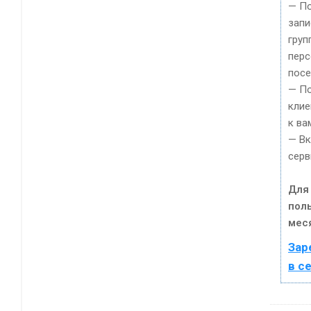
— П
запи
груп
пер
посе
— По
клие
к ва
— Вк
серв
Для
пол
мес
Зар
в с