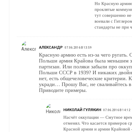
Но Красную армию 
проклятые коммуня
тут совершенно не 
воевали с Гитлером
стандарты не при ч
АЛЕКСАНДР
07.06.2016 В 13:59
Красную армию есть из-за чего ругать. 
Польши армия Крайова была меньшим з
партизан. Или поляки забыли про окку
Польши СССР в 1939? И никаких двойн
нет, есть общечеловеческие критерии. К
укради… Прошу Вас, не сваливайтесь в демагогию.
Приводите примеры.
НИКОЛАЙ ГУЛЯКИН
07.06.2016 В 14:12
Насчёт оккупации — Смутное врем
отменял. Что касается примеров с
Красной армии и армии Крайовой —