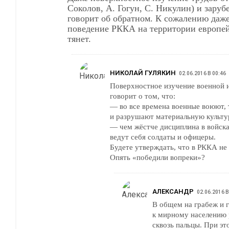
Соколов, А. Гогун, С. Никулин) и заруб
говорит об обратном. К сожалению даж
поведение РККА на территории европей
тянет.
НИКОЛАЙ ГУЛЯКИН
02.06.2016 В 00:46
Поверхностное изучение военной 
говорит о том, что:
— во все времена военные воюют, 
и разрушают материальную культу
— чем жёстче дисциплина в войска
ведут себя солдаты и офицеры.
Будете утверждать, что в РККА н
Опять «победили вопреки»?
АЛЕКСАНДР
02.06.2016 В
В общем на грабеж и 
к мирному населению 
сквозь пальцы. При эт