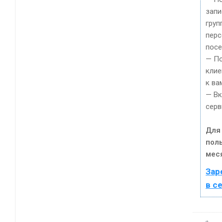
запи
груп
пер
посе
— По
клие
к ва
— Вк
серв
Для
пол
мес
Зар
в с