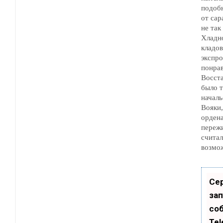
подобно тому, как с
от саранчи. Одн
не так легко прошибить.
Хладн
кладовку и н
экспро
понра
Восст
было труд
начальство 
Вояки, у которых 
ордена
пережи
считали все доз
возмо
Се
зап
со
Tel