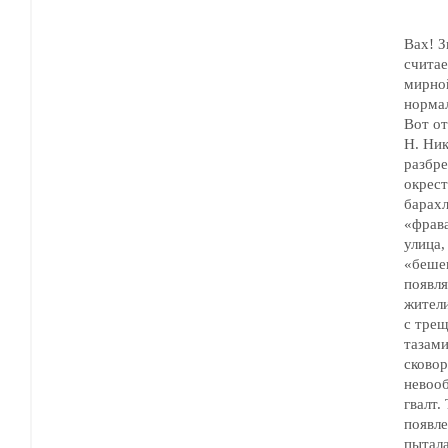
Вах! З
считае
мирной жи
норма
Вот о
Н. Ник
разбре
окрест
барахл
«фрава
улица,
«бешен
появлялся 
жители в
с трещотк
тазами
сково
невообр
гвалт.
появле
пытала