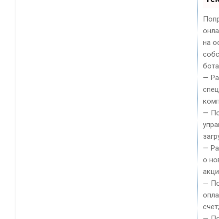
Попр
онла
на о
собс
бота
— Ра
спец
комп
— По
упра
загр
— Р
о но
акци
— По
опла
счет
— П