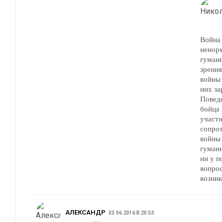
Война 
ненор
гуман
зрения
войны 
них за
Повед
бойца
участн
сопрот
войны 
гуман
ни у п
вопрос
возник
АЛЕКСАНДР
03.06.2016 В 20:53