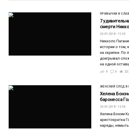
ПРИВЫЧКИ И СЛА
7 удивительн
смерти Никко
24.09.2018 - 15:00
Никколо Пагани
истории о том, 
на скрипке. По 
доигрывал слож
на одной остав
0
0
22 
ЖЕНСКИЙ СЛЕД В
Хелена Бонэм
баронесса Гол
24.09.2018 - 13:00
Хелена Бонэм К
аристократка Г
наряды, немыты