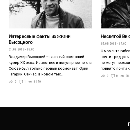
Интересные факты из жизни
Несвятой Вик
Высоцкого
15.08.2018 - 17:00
21.09.2018 - 15:00
С момента гибе
Владимир Высоцкий – главный советский
почти тридцать 
кумир XX века. Известнее и популярнее него в
не могут пережи
Союзе был только первый космонавт Юрий
принято почти 
Гагарин. Сейчас, в новом тыс…
0
0
28 
0
1
8 170