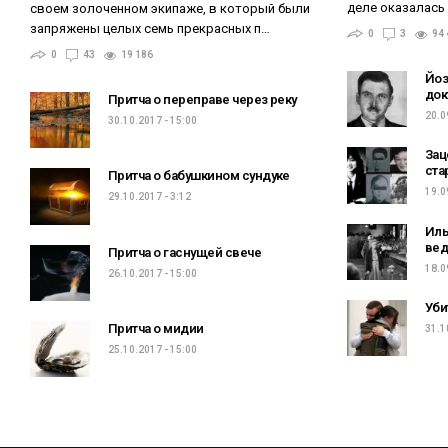
деле оказалась
своем золоченном экипаже, в который были
запряжены целых семь прекрасных п…
0
3
94 
0
43
19 186
Йоз
док
Притча о переправе через реку
20.0
30.10.2017 - 15:00
Зац
ста
Притча о бабушкином сундуке
19.0
29.10.2017 - 3:12
Иль
ве
Притча о гаснущей свече
18.0
26.10.2017 - 15:00
Уби
Притча о мидии
31.1
25.10.2017 - 15:00