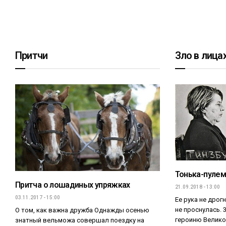
Притчи
Зло в лица
Тонька-пулем
Притча о лошадиных упряжках
21.09.2018 - 13:00
03.11.2017 - 15:00
Ее рука не дрогн
не проснулась. 
О том, как важна дружба Однажды осенью
героиню Велико
знатный вельможа совершал поездку на