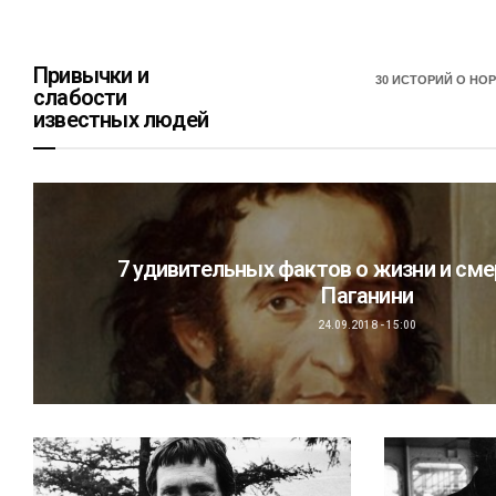
Привычки и
30 ИСТОРИЙ О НО
слабости
известных людей
7 удивительных фактов о жизни и см
Паганини
ТРАДИЦИИ И ОБЫЧАИ
Сексуальные традиции
24.09.2018 - 15:00
славян: блудливая Русь
20.08.2016 - 23:00