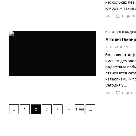
нескольких лет
юмора — такие 
0
1
10 
ИСТОРИЯ В КАДР
Агония Омай
21.09.2018 - 19:00
Большинство ф
именем демонст
радостные собы
становятся кат
катаклизмы и п
Сегодня у …
0
1
6 6
…
←
→
1
2
3
4
1 764